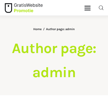
Home
Author page: admin
Home
Author page:
Dieren
Geld
admin
Gezondheid
Lifestyle
Ouders
Wonen