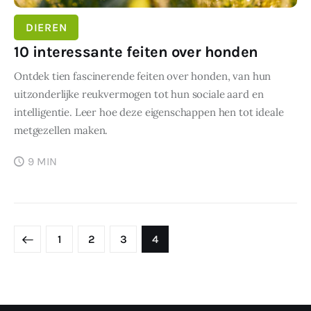
DIEREN
10 interessante feiten over honden
Ontdek tien fascinerende feiten over honden, van hun
uitzonderlijke reukvermogen tot hun sociale aard en
intelligentie. Leer hoe deze eigenschappen hen tot ideale
metgezellen maken.
9 MIN
Berichten
paginering
PAGE
1
PAGE
2
PAGE
3
PAGE
4