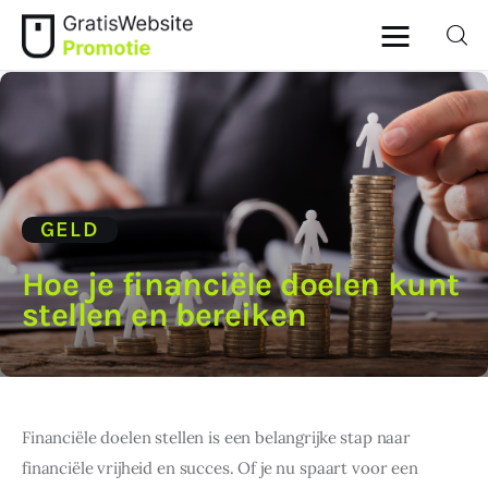
Home
Dieren
GELD
Geld
Hoe je financiële doelen kunt
stellen en bereiken
Gezondheid
Lifestyle
Ouders
Financiële doelen stellen is een belangrijke stap naar 
financiële vrijheid en succes. Of je nu spaart voor een 
Wonen