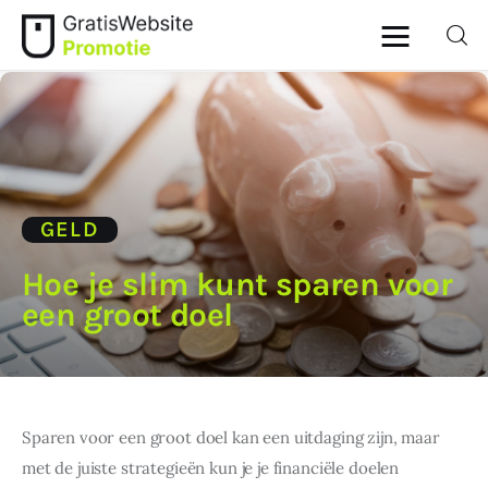
Home
Dieren
GELD
Geld
Hoe je slim kunt sparen voor
een groot doel
Gezondheid
Lifestyle
Ouders
Sparen voor een groot doel kan een uitdaging zijn, maar 
met de juiste strategieën kun je je financiële doelen 
Wonen