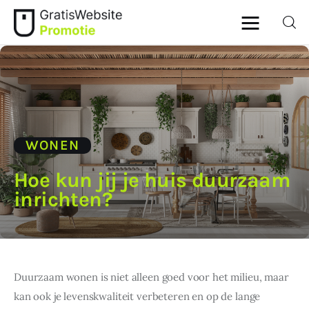
Home
Dieren
WONEN
Geld
Hoe kun jij je huis duurzaam
inrichten?
Gezondheid
Lifestyle
Ouders
Duurzaam wonen is niet alleen goed voor het milieu, maar 
kan ook je levenskwaliteit verbeteren en op de lange 
Wonen