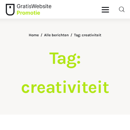
Home
Alle berichten
Tag: creativiteit
Home
Tag:
Dieren
Geld
creativiteit
Gezondheid
Lifestyle
Ouders
Wonen