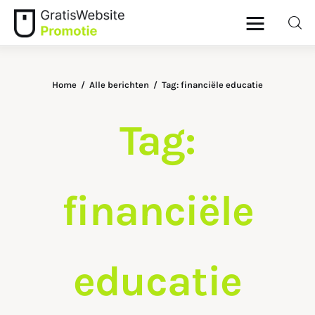
Home
Alle berichten
Tag: financiële educatie
Home
Tag:
Dieren
Geld
financiële
Gezondheid
Lifestyle
educatie
Ouders
Wonen