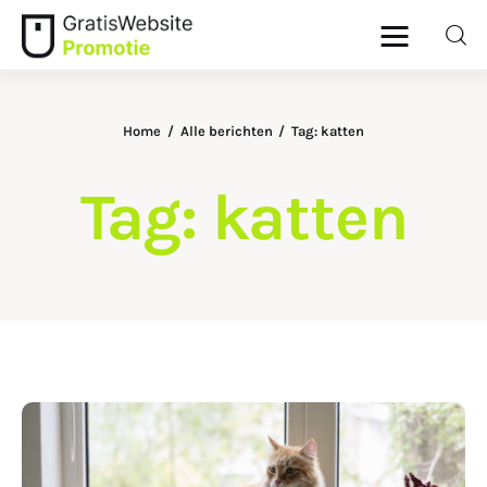
Home
Alle berichten
Tag: katten
Home
Tag: katten
Dieren
Geld
Gezondheid
Lifestyle
SHARE POST
Ouders
Wonen