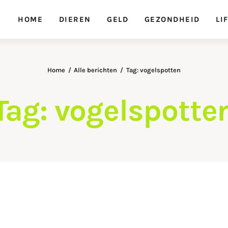
HOME
DIEREN
GELD
GEZONDHEID
LI
Home
Alle berichten
Tag: vogelspotten
Tag: vogelspotte