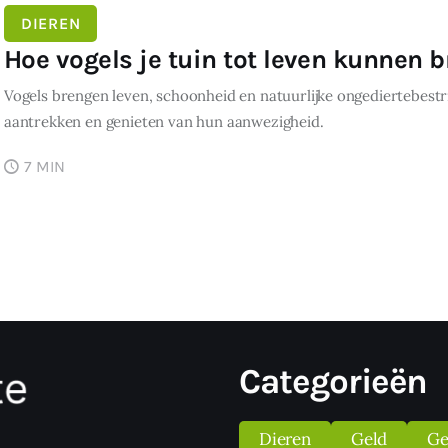
DIEREN
Hoe vogels je tuin tot leven kunnen 
Vogels brengen leven, schoonheid en natuurlijke ongediertebestrij
aantrekken en genieten van hun aanwezigheid.
7 MIN
Categorieën
Dieren
Geld
Ge