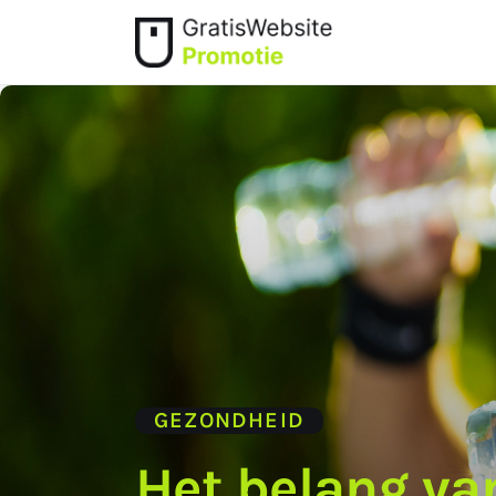
Home
Dieren
Geld
Gezondheid
Lifestyle
Ouders
Wonen
GEZONDHEID
Het belang va