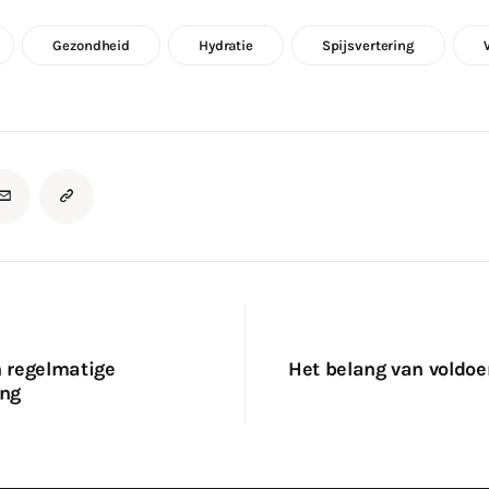
Gezondheid
Hydratie
Spijsvertering
n regelmatige
Het belang van voldoe
e
ng