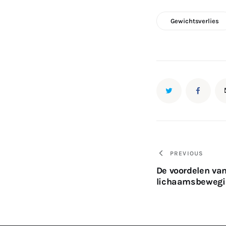
Gewichtsverlies
Bericht
PREVIOUS
De voordelen va
navigati
lichaamsbewegi