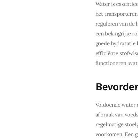
Water is essentiee
het transporteren 
reguleren van de
een belangrijke r
goede hydratatie 
efficiënte stofwi
functioneren, wat
Bevorder
Voldoende water dr
afbraak van voeds
regelmatige stoel
voorkomen. Een go