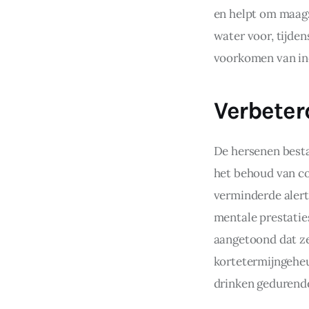
en helpt om maagz
water voor, tijden
voorkomen van ind
Verbeter
De hersenen bestaa
het behoud van co
verminderde alert
mentale prestatie
aangetoond dat ze
kortetermijngeheu
drinken gedurende