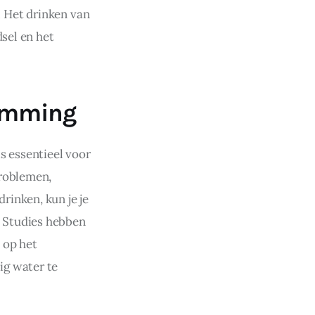
 Het drinken van 
sel en het 
temming
s essentieel voor 
roblemen, 
inken, kun je je 
 Studies hebben 
 op het 
g water te 