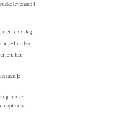
ukke levensstijl 
:
edurende de dag.
 bij te houden.
er, om het
gen aan je
ategieën te
 en optimaal