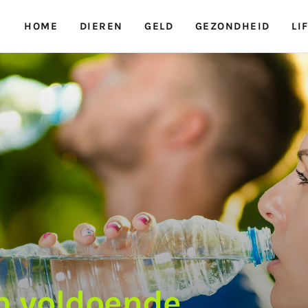
HOME
DIEREN
GELD
GEZONDHEID
LI
n voldoende