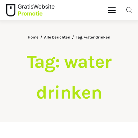
Home
Alle berichten
Tag: water drinken
Home
Tag: water
Dieren
Geld
drinken
Gezondheid
Lifestyle
Ouders
Wonen